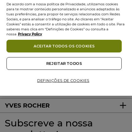
De acordo com a nossa política de Privacidade, utilizamos cookies
para te mostrar conteúdo personalizado e anúncios adaptados às
tuas preferências, para propor-te serviços relacionados com Redes
Sociais, e para analisar o tráfego no site. Ao clicares em “Aceitar
Cookies” estás a consentir a utilização de cookies em todo o site. Para
saberes mais clica em “Definições de Cookies” ou consulta a
nossa
Privacy Policy
ACEITAR TODOS OS COOKIES
100%
ativos
60 hectares
de
Produtos
vegetais
campos orgânicos
Eco-concebidos
REJEITAR TODOS
DEFINIÇÕES DE COOKIES
About us
YVES ROCHER
Subscreve a nossa