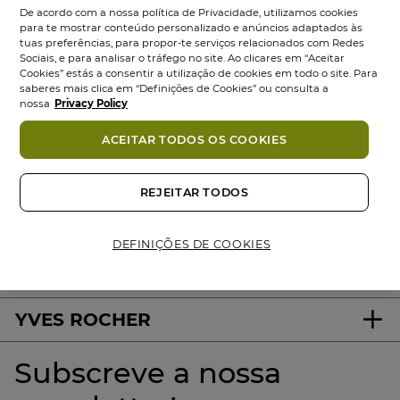
De acordo com a nossa política de Privacidade, utilizamos cookies
para te mostrar conteúdo personalizado e anúncios adaptados às
tuas preferências, para propor-te serviços relacionados com Redes
Sociais, e para analisar o tráfego no site. Ao clicares em “Aceitar
Cookies” estás a consentir a utilização de cookies em todo o site. Para
saberes mais clica em “Definições de Cookies” ou consulta a
nossa
Privacy Policy
ACEITAR TODOS OS COOKIES
100%
ativos
60 hectares
de
Produtos
vegetais
campos orgânicos
Eco-concebidos
REJEITAR TODOS
DEFINIÇÕES DE COOKIES
About us
YVES ROCHER
Subscreve a nossa