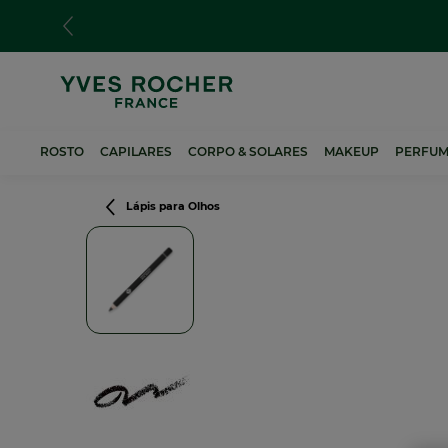
Passar
para
o
conteúdo
principal
ROSTO
CAPILARES
CORPO & SOLARES
MAKEUP
PERFUM
Navegação
Lápis para Olhos
estrutural