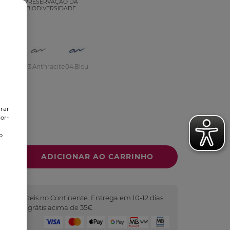
PRESERVAÇÃO DA
VEL
BIODIVERSIDADE
Brun
03.Anthracite
04.Bleu
pis
1
g
trar
or-
o
o
2 dias úteis no Continente. Entrega em 10-12 dias
as. Portes grátis acima de 35€
Seguro