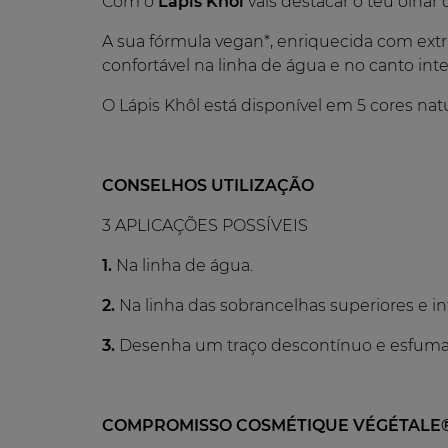
Com o
Lápis Khôl
vais destacar o teu olhar 
A sua fórmula vegan*, enriquecida com extr
confortável na linha de água e no canto inte
O Lápis Khôl está disponível em 5 cores n
CONSELHOS UTILIZAÇÃO
3 APLICAÇÕES POSSÍVEIS
1.
Na linha de água.
2.
Na linha das sobrancelhas superiores e inf
3.
Desenha um traço descontínuo e esfuma
COMPROMISSO COSMÉTIQUE VÉGÉTALE