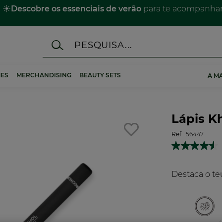
☀️
Descobre os essenciais de verão
para te acompanhar 
ES
MERCHANDISING
BEAUTY SETS
A M
Lápis K
Ref.
56447
Destaca o teu