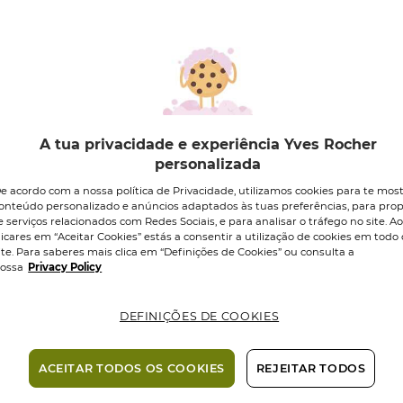
ECO-RESPONSÁ
Cor:
01.Noir
01.Noir
02.
A tua privacidade e experiência Yves Rocher
personalizada
Formato :
Lá
e acordo com a nossa política de Privacidade, utilizamos cookies para te mos
onteúdo personalizado e anúncios adaptados às tuas preferências, para prop
e serviços relacionados com Redes Sociais, e para analisar o tráfego no site. A
7,95 €
licares em “Aceitar Cookies” estás a consentir a utilização de cookies em todo 
ite. Para saberes mais clica em “Definições de Cookies” ou consulta a
ossa
Privacy Policy
Quantidade
DEFINIÇÕES DE COOKIES
Entrega em 1-
úteis nas Ilh
ACEITAR TODOS OS COOKIES
REJEITAR TODOS
Pagamento 