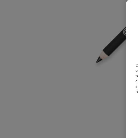
D
c
t
c
s
n