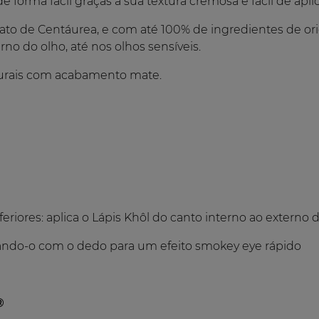
de forma fácil graças à sua textura cremosa e fácil de aplic
ato de Centáurea, e com até 100% de ingredientes de ori
rno do olho, até nos olhos sensíveis.
aturais com acabamento mate.
eriores: aplica o Lápis Khôl do canto interno ao externo d
ndo-o com o dedo para um efeito smokey eye rápido
®