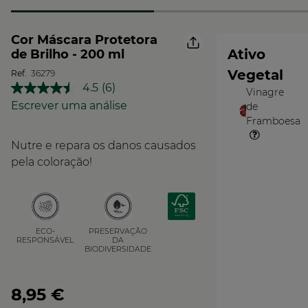
Cor Máscara Protetora
Ativo
de Brilho - 200 ml
Vegetal
Ref.
36279
4.5
(6)
Vinagre
Leu
O
6
Escrever uma análise
de
Vegetal
análises.
Framboesa
Link
para
Nutre e repara os danos causados
a
mesma
pela coloração!
página.
PRESERVAÇÃO
ECO-
DA
RESPONSÁVEL
BIODIVERSIDADE
8,95 €