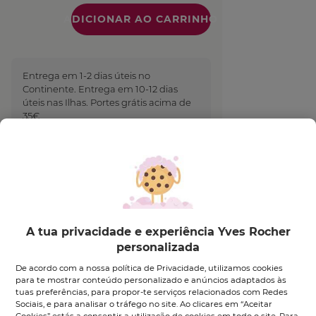
Quantidade
Entrega em 1-2 dias úteis no
Continente. Entrega em 10-12 dias
úteis nas Ilhas. Portes grátis acima de
35€
Pagamento Seguro
Descrição
A tua privacidade e experiência Yves Rocher
personalizada
A
Máscara Protetora de Brilho
, enriquecida com
De acordo com a nossa política de Privacidade, utilizamos cookies
Vinagre de Framboesa, repara os cabelos, protege a
para te mostrar conteúdo personalizado e anúncios adaptados às
sua cor e deixa-os ultra suaves.
tuas preferências, para propor-te serviços relacionados com Redes
Sociais, e para analisar o tráfego no site. Ao clicares em “Aceitar
A sua textura bálsamo, sem silicone, nutre o cabelo