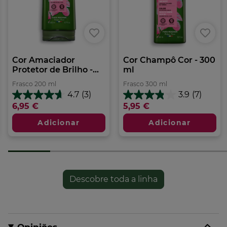
Cor Amaciador
Cor Champô Cor - 300
Protetor de Brilho -...
ml
Frasco
200
ml
Frasco
300
ml
4.7
(3)
3.9
(7)
4.7
3.9
6,95 €
5,95 €
em
em
5
5
Adicionar
Adicionar
estrelas.
estrelas.
3
7
análises
análises
Descobre toda a linha
Opiniões