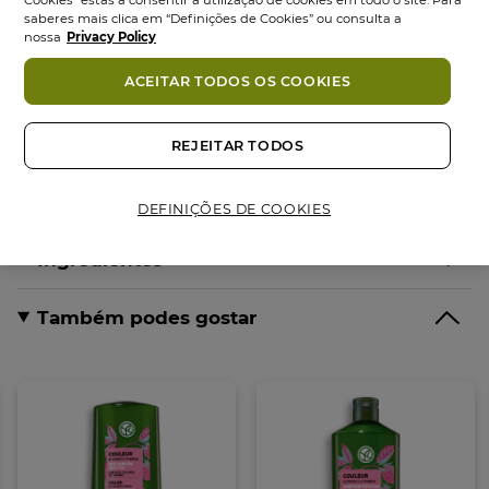
Cookies” estás a consentir a utilização de cookies em todo o site. Para
sem pesar.
saberes mais clica em “Definições de Cookies” ou consulta a
nossa
Privacy Policy
CONSELHOS DE UTILIZAÇÃO:
ACEITAR TODOS OS COOKIES
Após o champô, aplica no cabelo molhado desde as
raízes, aguarda 3 minutos e enxagua.
REJEITAR TODOS
COMPROMISSO COSMÉTIQUE VÉGÉTALE:
• 97% de ingredientes de origem natural.
DEFINIÇÕES DE COOKIES
• Fórmula sem silicone, facilmente biodegradável.
• Fórmula Vegan, sem derivados de origem animal
Ingredientes
• Tubo reciclável
• Feito com amor na Bretanha, França
Também podes gostar
Formato:
Tubo
200.00
ml