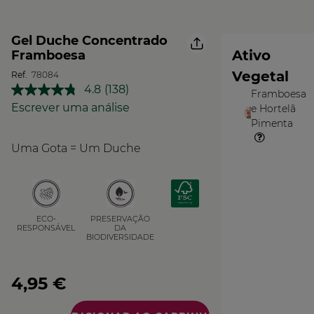
Gel Duche Concentrado
Ativo
Framboesa
Vegetal
Ref.
78084
4.8
(138)
Framboesa
Leu
O
138
Escrever uma análise
e Hortelã
Vegetal
análises.
Pimenta
Link
para
Uma Gota = Um Duche
a
mesma
página.
PRESERVAÇÃO
ECO-
DA
RESPONSÁVEL
BIODIVERSIDADE
4,95 €