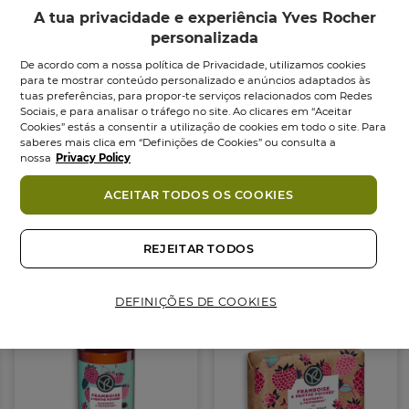
contém sulfatos*, respeita o planeta assim como a
A tua privacidade e experiência Yves Rocher
tua pele.
personalizada
Com o
Gel Duche Concentrado Framboesa
vais
De acordo com a nossa política de Privacidade, utilizamos cookies
desfrutar de uma pausa revigorante no teu duche. A
para te mostrar conteúdo personalizado e anúncios adaptados às
tuas preferências, para propor-te serviços relacionados com Redes
pele é limpa com suavidade e delicadamente
Sociais, e para analisar o tráfego no site. Ao clicares em “Aceitar
perfumada.
Cookies” estás a consentir a utilização de cookies em todo o site. Para
saberes mais clica em “Definições de Cookies” ou consulta a
nossa
Privacy Policy
SABIAS QUE...
- Os 100ml de fórmula concentrada revolucionária
Ingredientes
ACEITAR TODOS OS COOKIES
do Gel Duche Concentrado Bain de Nature
oferecem o mesmo número de utilizações que um
Também podes gostar
REJEITAR TODOS
gel duche clássico de 400ml•
- E que a sua Cápsula Válvula dispensa apenas 1 gota
de gel a cada duche• Esta gota é a dose certa e
DEFINIÇÕES DE COOKIES
necessária para o teu duche... Ou seja, tens os
mesmos cuidados de beleza com uma só gota!
Uma solução ecológica e económica!
- Que o seu mini formato torna-o o teu
companheiro perfeito para viagens, idas ao ginásio•