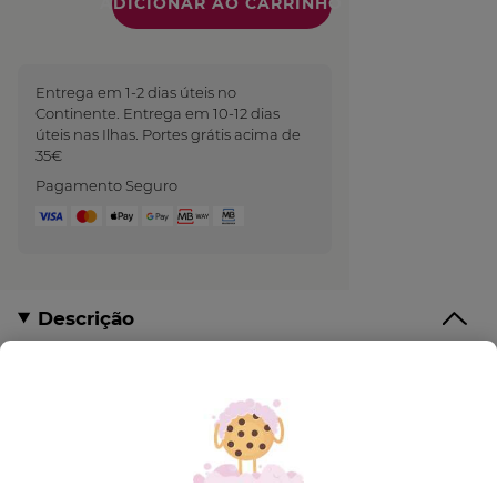
Quantidade
Entrega em 1-2 dias úteis no
Continente. Entrega em 10-12 dias
úteis nas Ilhas. Portes grátis acima de
35€
Pagamento Seguro
Descrição
100ml = 400 ml = 40 Duches | 1 Produto
Concentrado comprado = 1 Árvore plantada
Pequeno no formato, grande no compromisso! A
sua fórmula concentrada reduz o consumo de água,
plástico e a nossa pegada ambiental. Como não