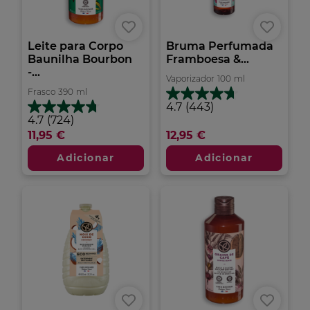
Leite para Corpo
Bruma Perfumada
Baunilha Bourbon
Framboesa &...
-...
Vaporizador
100
ml
Frasco
390
ml
4.7
4.7
(443)
em
4.7
4.7
(724)
5
em
11,95 €
12,95 €
estrelas.
5
443
estrelas.
Adicionar
Adicionar
análises
724
análises