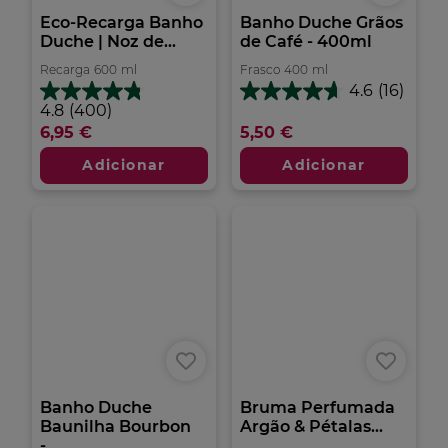
Eco-Recarga Banho
Banho Duche Grãos
Duche | Noz de...
de Café - 400ml
Recarga
600
ml
Frasco
400
ml
4.6
(16)
4.6
4.8
4.8
(400)
em
em
6,95 €
5,50 €
5
5
estrelas.
estrelas.
Adicionar
Adicionar
16
400
análises
análises
Banho Duche
Bruma Perfumada
Baunilha Bourbon
Argão & Pétalas...
-...