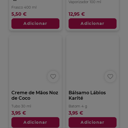
Vaporizador
100
ml
Frasco
400
ml
4.6
4.6
(514)
em
4.9
4.9
(536)
5
em
5,50 €
12,95 €
estrelas.
5
514
estrelas.
Adicionar
Adicionar
análises
536
análises
Creme de Mãos Noz
Bálsamo Lábios
de Coco
Karité
Tubo
30
ml
Batom
4
g