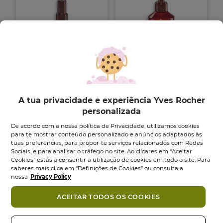
Bain de Nature
Leite para Corpo
Bruma Perfumada
Noz de Coco -...
A tua privacidade e experiência Yves Rocher
Noz...
Frasco
390
ml
personalizada
Vaporizador
100
ml
De acordo com a nossa política de Privacidade, utilizamos cookies
4.7
4.7
(432)
para te mostrar conteúdo personalizado e anúncios adaptados às
em
4.7
4.7
(650)
tuas preferências, para propor-te serviços relacionados com Redes
5
em
12,95 €
11,95 €
Sociais, e para analisar o tráfego no site. Ao clicares em “Aceitar
estrelas.
5
Cookies” estás a consentir a utilização de cookies em todo o site. Para
432
estrelas.
Adicionar
Adicionar
saberes mais clica em “Definições de Cookies” ou consulta a
análises
650
nossa
Privacy Policy
análises
ACEITAR TODOS OS COOKIES