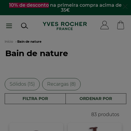
Passar
☀️
Descobre os essenciais de verão
para te
acompanhar para todo lado​
para
o
conteúdo
principal
Navegação
Início
Bain de nature
Bain de nature
estrutural
Sólidos (15)
Recargas (8)
FILTRA POR
ORDENAR POR
83 produtos