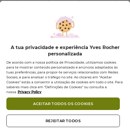
álcool 100% de origem vegetal, são um convite à
evasão na Natureza.
CONSELHOS UTILIZAÇÃO:
Pulveriza a bruma no corpo e no cabelo a qualquer
momento do dia.
COMPROMISSO COSMÉTIQUE VÉGÉTALE®
A tua privacidade e experiência Yves Rocher
• + de 95% de ingredientes de origem natural
personalizada
• Fórmula Vegan, sem derivados de origem animal
De acordo com a nossa política de Privacidade, utilizamos cookies
• Álcool 100% de origem vegetal
para te mostrar conteúdo personalizado e anúncios adaptados às
• Plástico reciclável
tuas preferências, para propor-te serviços relacionados com Redes
Ingredientes
Sociais, e para analisar o tráfego no site. Ao clicares em “Aceitar
• Frasco em plástico 100% reciclado
Cookies” estás a consentir a utilização de cookies em todo o site. Para
Formato:
Vaporizador
100.00
ml
saberes mais clica em “Definições de Cookies” ou consulta a
Também podes gostar
nossa
Privacy Policy
ACEITAR TODOS OS COOKIES
REJEITAR TODOS