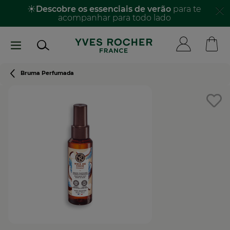
Passar
☀️
Descobre os essenciais de verão
para te
acompanhar para todo lado​
para
o
conteúdo
principal
Navegação
Bruma Perfumada
estrutural