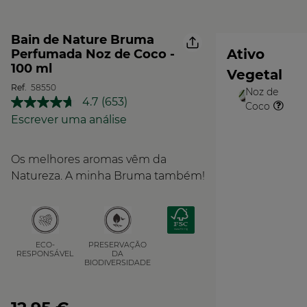
Bain de Nature Bruma
Ativo
Perfumada Noz de Coco -
100 ml
Vegetal
Ref.
58550
Noz de
O
4.7
(653)
Coco
Leu
Vegetal
653
Escrever uma análise
análises.
Link
para
Os melhores aromas vêm da
a
mesma
Natureza. A minha Bruma também!
página.
PRESERVAÇÃO
ECO-
DA
RESPONSÁVEL
BIODIVERSIDADE