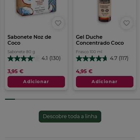
Sabonete Noz de
Gel Duche
Coco
Concentrado Coco
Sabonete
80
g
Frasco
100
ml
4.1
(130)
4.7
(117)
4.1
4.7
em
em
3,95 €
4,95 €
5
5
estrelas.
estrelas.
Adicionar
Adicionar
130
117
análises
análises
Descobre toda a linha