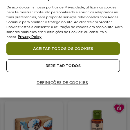
sua fórmula vegan é composta por 95%
De acordo com a nossa política de Privacidade, utilizamos cookies
ingredientes naturais e é 98% biodegradável.
para te mostrar conteúdo personalizado e anúncios adaptados às
Formato generoso, ideal para o dia a dia.
tuas preferências, para propor-te serviços relacionados com Redes
Sociais, e para analisar o tráfego no site. Ao clicares em “Aceitar
Cookies” estás a consentir a utilização de cookies em todo o site. Para
CONSELHOS UTILIZAÇÃO:
saberes mais clica em “Definições de Cookies” ou consulta a
nossa
Privacy Policy
Aplica sobre a pele molhada, massaja e enxagua.
Não ingerir.
ACEITAR TODOS OS COOKIES
COMPROMISSO COSMÉTIQUE VÉGÉTALE®
• 95% de ingredientes de origem natural
REJEITAR TODOS
Ingredientes
• Fórmula Vegan, sem derivados de origem animal
• Sem sufractantes de sulfatos e sem sabão
DEFINIÇÕES DE COOKIES
Também podes gostar
• Testado dermatologicamente
• Fórmula facilmente biodegradável
• Embalagem eco-concebida em plástico 100%
reciclado
Formato:
Frasco
400.00
ml