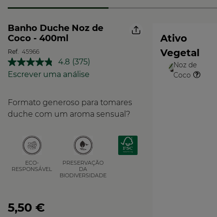
Banho Duche Noz de
Ativo
Coco - 400ml
Vegetal
Ref.
45966
4.8
(375)
Noz de
Leu
O
375
Escrever uma análise
Coco
Vegetal
análises.
Link
para
Formato generoso para tomares
a
mesma
duche com um aroma sensual?
página.
PRESERVAÇÃO
ECO-
DA
RESPONSÁVEL
BIODIVERSIDADE
5,50 €