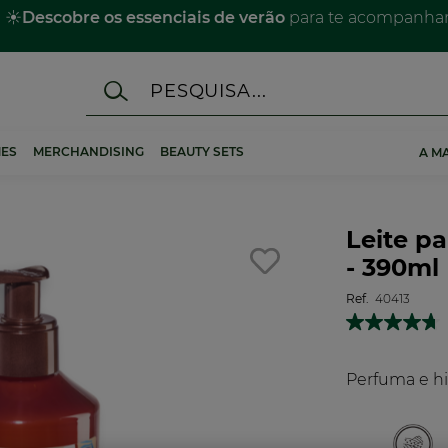
☀️
Descobre os essenciais de verão
para te acompanhar 
ES
MERCHANDISING
BEAUTY SETS
A M
Leite p
- 390ml
Ref.
40413
Perfuma e hi