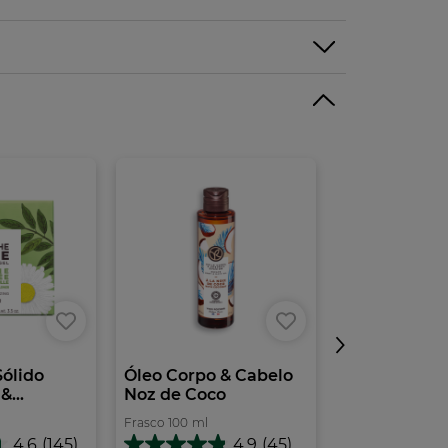
Sólido
Óleo Corpo & Cabelo
Banho Duch
...
Noz de Coco
de Café - 4
Frasco
100
ml
Frasco
400
ml
4.6
(145)
4.9
(45)