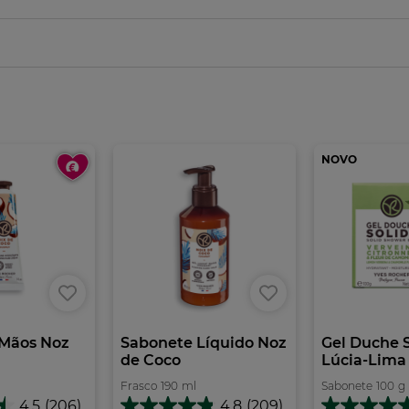
NOVO
Mãos Noz
Sabonete Líquido Noz
Gel Duche 
de Coco
Lúcia-Lima &
Frasco
190
ml
Sabonete
100
g
4.5
(206)
4.8
(209)