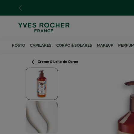
Passar
para
o
conteúdo
principal
ROSTO
CAPILARES
CORPO & SOLARES
MAKEUP
PERFUM
Navegação
Creme & Leite de Corpo
estrutural