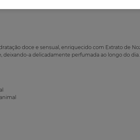
idratação doce e sensual, enriquecido com Extrato de N
ele, deixando-a delicadamente perfumada ao longo do dia.
al
 animal