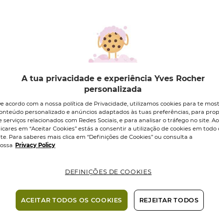
ECO-RESPONSÁ
11,95 €
A tua privacidade e experiência Yves Rocher
Quantidade
personalizada
e acordo com a nossa política de Privacidade, utilizamos cookies para te mos
onteúdo personalizado e anúncios adaptados às tuas preferências, para prop
Entrega em 1-
e serviços relacionados com Redes Sociais, e para analisar o tráfego no site. A
úteis nas Ilh
licares em “Aceitar Cookies” estás a consentir a utilização de cookies em todo 
ite. Para saberes mais clica em “Definições de Cookies” ou consulta a
Pagamento 
ossa
Privacy Policy
DEFINIÇÕES DE COOKIES
Ativo Veg
ACEITAR TODOS OS COOKIES
REJEITAR TODOS