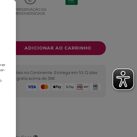
PRESERVAÇÃO DA
VEL
BIODIVERSIDADE
trar
or-
2 dias úteis no Continente. Entrega em 10-12 dias
o
as. Portes grátis acima de 35€
o
Seguro
etal