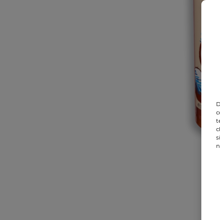
D
c
t
c
s
n