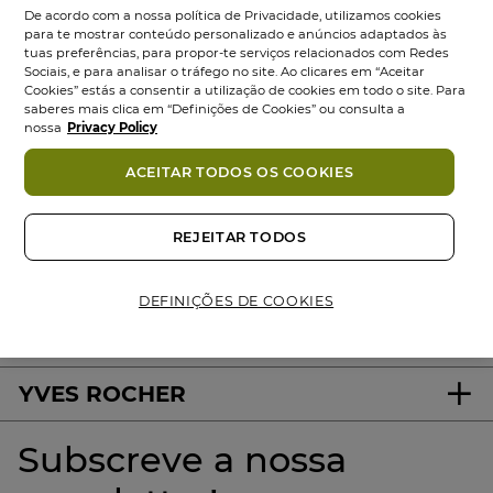
De acordo com a nossa política de Privacidade, utilizamos cookies
para te mostrar conteúdo personalizado e anúncios adaptados às
tuas preferências, para propor-te serviços relacionados com Redes
Sociais, e para analisar o tráfego no site. Ao clicares em “Aceitar
Cookies” estás a consentir a utilização de cookies em todo o site. Para
saberes mais clica em “Definições de Cookies” ou consulta a
nossa
Privacy Policy
ACEITAR TODOS OS COOKIES
100%
ativos
60 hectares
de
Produtos
vegetais
campos orgânicos
Eco-concebidos
REJEITAR TODOS
DEFINIÇÕES DE COOKIES
About us
YVES ROCHER
Subscreve a nossa