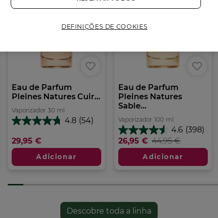
• Baunilha | Cacau | Café
• Fórmula com 88% de ingredientes de origem
DEFINIÇÕES DE COOKIES
natural
• Frasco em vidro e caixa em cartão
maioritariamente recicláveis
• 100% Álcool de origem vegetal
Formato:
Vaporizador
100.00
ml
Eau de Parfum
Eau de Parfum
Pleines Natures Cuir...
Pleines Natures
Sable...
Vaporizador
30
ml
Vaporizador
100
ml
4.8
(54)
4.8
4.6
(398)
em
4.6
29,95 €
26,95 €
44,95 €
5
em
estrelas.
5
Adicionar
Adicionar
54
estrelas.
análises
398
análises
Descobre toda a linha