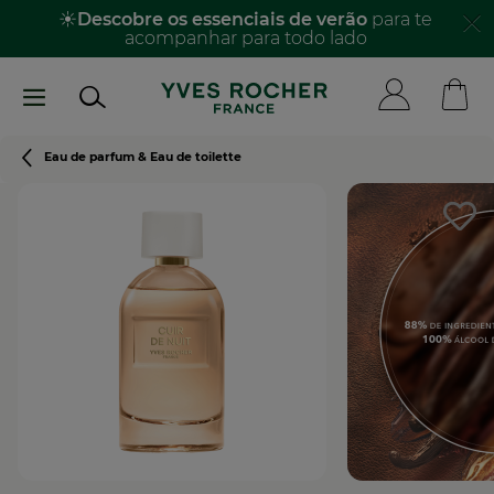
Passar
☀️
Descobre os essenciais de verão
para te
acompanhar para todo lado​
para
o
conteúdo
principal
Navegação
Eau de parfum & Eau de toilette
estrutural