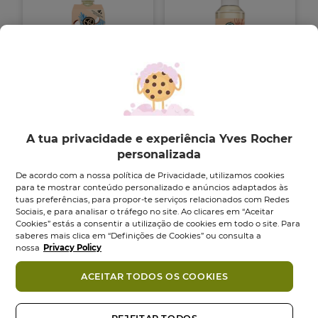
Eco-Recarga Banho
Óleo de Duche
Duche | Noz de...
A tua privacidade e experiência Yves Rocher
Frasco
200
ml
personalizada
Recarga
600
ml
4.8
4.8
(438)
De acordo com a nossa política de Privacidade, utilizamos cookies
em
4.8
4.8
(400)
para te mostrar conteúdo personalizado e anúncios adaptados às
5
em
6,95 €
7,95 €
9,95 €
tuas preferências, para propor-te serviços relacionados com Redes
estrelas.
5
Sociais, e para analisar o tráfego no site. Ao clicares em “Aceitar
438
estrelas.
Adicionar
Adicionar
Cookies” estás a consentir a utilização de cookies em todo o site. Para
análises
400
saberes mais clica em “Definições de Cookies” ou consulta a
análises
nossa
Privacy Policy
ACEITAR TODOS OS COOKIES