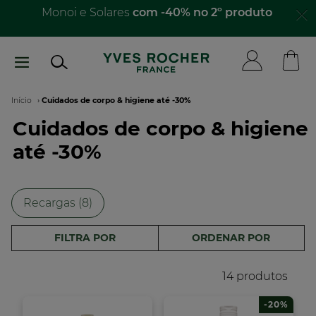
Passar
Monoi e Solares
com -40% no 2º produto
para
o
conteúdo
principal
Navegação
Início
Cuidados de corpo & higiene até -30%
Cuidados de corpo & higiene
estrutural
até -30%
Recargas (8)
FILTRA POR
ORDENAR POR
14 produtos
-20%