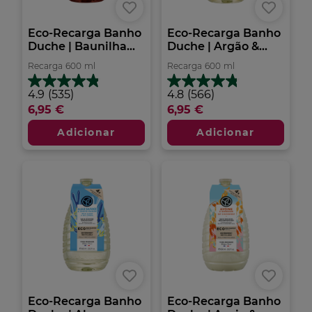
Eco-Recarga Banho
Eco-Recarga Banho
Duche | Baunilha...
Duche | Argão &...
Recarga
600
ml
Recarga
600
ml
4.9
4.8
4.9
(535)
4.8
(566)
em
em
6,95 €
6,95 €
5
5
estrelas.
estrelas.
Adicionar
Adicionar
535
566
análises
análises
Eco-Recarga Banho
Eco-Recarga Banho