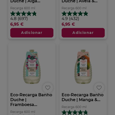
Duche | Alga...
Duche | Aveia &...
Recarga
600
ml
Recarga
600
ml
4.8
4.9
4.8
(697)
4.9
(432)
em
em
6,95 €
6,95 €
5
5
estrelas.
estrelas.
Adicionar
Adicionar
697
432
análises
análises
Eco-Recarga Banho
Eco-Recarga Banho
Duche |
Duche | Manga &...
Framboesa...
Recarga
600
ml
Recarga
600
ml