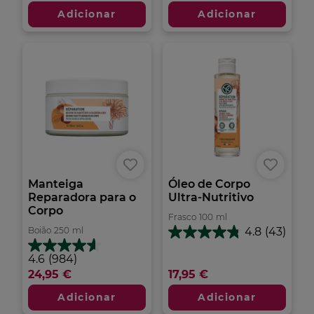
estrelas.
estrelas.
Adicionar
Adicionar
271
390
análises
análises
Manteiga
Óleo de Corpo
Reparadora para o
Ultra-Nutritivo
Corpo
Frasco
100
ml
Boião
250
ml
4.8
(43)
4.8
em
4.6
4.6
(984)
5
em
24,95 €
17,95 €
estrelas.
5
43
estrelas.
Adicionar
Adicionar
análises
984