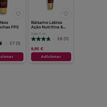
Mãos
Bálsamo Lábios
chas FPS
Ação Nutritiva &...
Tubo
7
ml
3.8
(11)
3.8
3.7
(3)
em
9,95 €
5
estrelas.
icionar
Adicionar
11
análises