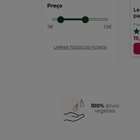
Preço
Le
Preencher (1)
pa
Fra
9€
33€
4.
19
e
5
LIMPAR TODOS OS FILTROS
es
18
an
100%
ativos
vegetais