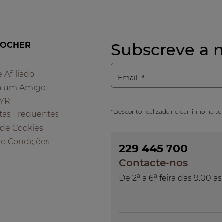
Subscreve a n
ROCHER
a
e Afiliado
Email
a um Amigo
 YR
*Desconto realizado no carrinho na t
tas Frequentes
a de Cookies
 e Condições
229 445 700
Contacte-nos
a
a
De 2
a 6
feira das 9:00 as