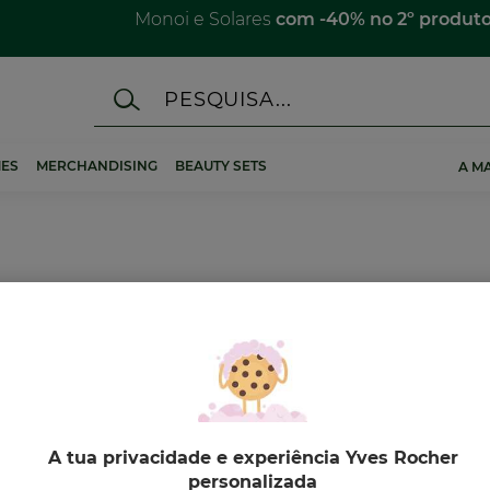
Monoi e Solares
com -40% no 2º produt
ES
MERCHANDISING
BEAUTY SETS
A M
A tua privacidade e experiência Yves Rocher
-25%
-23%
personalizada