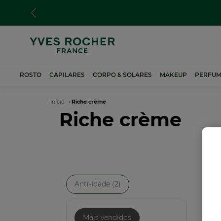
Passar
para
o
conteúdo
principal
ROSTO
CAPILARES
CORPO & SOLARES
MAKEUP
PERFUM
Navegação
Início
Riche crème
Riche crème
estrutural
Anti-Idade (2)
Mais vendidos