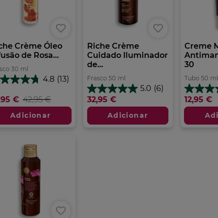
che Crème Óleo
Riche Crème
Creme 
fusão de Rosa...
Cuidado Iluminador
Antiman
de...
30
sco
30
ml
Frasco
50
ml
Tubo
50
ml
4.8
(13)
8
5.0
(6)
m
5.0
3.7
,95 €
42,95 €
32,95 €
12,95 €
em
em
trelas.
5
5
Adicionar
Adicionar
Ad
estrelas.
estrelas.
álises
6
3
análises
análises