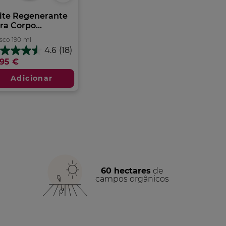
ite Regenerante
ra Corpo...
sco
190
ml
4.6
(18)
6
,95 €
m
Adicionar
trelas.
álises
60 hectares
de
campos orgânicos