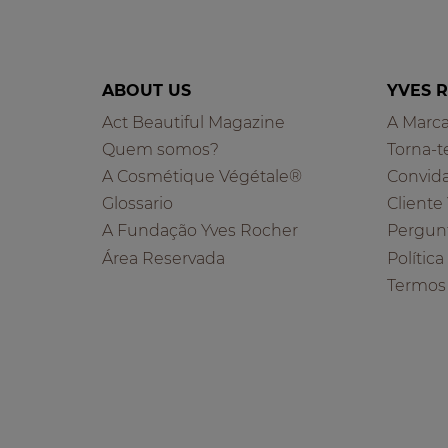
ABOUT US
YVES 
Act Beautiful Magazine
A Marc
Quem somos?
Torna-t
A Cosmétique Végétale®
Convid
Glossario
Cliente
A Fundação Yves Rocher
Pergun
Área Reservada
Polític
Termos