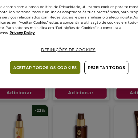
e acordo com a nossa política de Privacidade, utilizamos cookies para te mos
onteúdo personalizado e anúncios adaptados às tuas preferências, para prop
e serviços relacionados com Redes Sociais, e para analisar o tráfego no site. A
licares em “Aceitar Cookies” estás a consentir a utilização de cookies em todo 
ite. Para saberes mais clica em “Definições de Cookies” ou consulta a
ossa
Privacy Policy
che Crème
Riche Crème Creme
Riche C
DEFINIÇÕES DE COOKIES
ande Cuidado...
Antirrugas...
Antirrug
ão
75
ml
Boião
50
ml
Boião
50
m
ACEITAR TODOS OS COOKIES
REJEITAR TODOS
4.5
(30)
4.5
5.0
8
8
(96)
em
em
m
,95 €
39,95 €
22,95 €
29,95 €
22,95 €
5
5
estrelas.
estrelas.
trelas.
Adicionar
Adicionar
Ad
30
21
análises
análises
álises
-23%