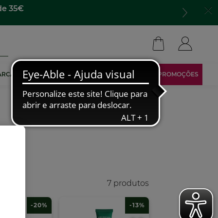
de 35€
ARCA
TORNA-TE AFILIADO
ÁREA RESERVADA
PROMOÇÕES
7 produtos
-20%
-13%