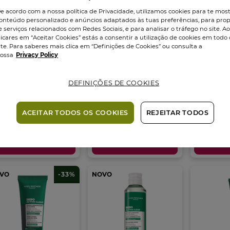
e acordo com a nossa política de Privacidade, utilizamos cookies para te mos
onteúdo personalizado e anúncios adaptados às tuas preferências, para prop
e serviços relacionados com Redes Sociais, e para analisar o tráfego no site. A
licares em “Aceitar Cookies” estás a consentir a utilização de cookies em todo 
ite. Para saberes mais clica em “Definições de Cookies” ou consulta a
ossa
Privacy Policy
bo Active Clear
Sebo Active Clear
Sebo Act
DEFINIÇÕES DE COOKIES
l Creme Zero...
Sérum...
Cuidado 
ão
50
ml
Frasco
30
ml
Tubo
10
ml
ACEITAR TODOS OS COOKIES
REJEITAR TODOS
3.4
(5)
3.3
(3)
4
3.3
4.7
,95 €
14,95 €
17,95 €
19,95 €
11,95 €
m
em
em
5
5
Adicionar
Adicionar
Ad
trelas.
estrelas.
estrelas.
3
6
álises
análises
análises
VO
-33%
NOVO