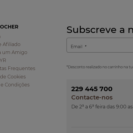
Subscreve a n
ROCHER
a
e Afiliado
Email
a um Amigo
 YR
*Desconto realizado no carrinho na t
tas Frequentes
a de Cookies
 e Condições
229 445 700
Contacte-nos
a
a
De 2
a 6
feira das 9:00 as