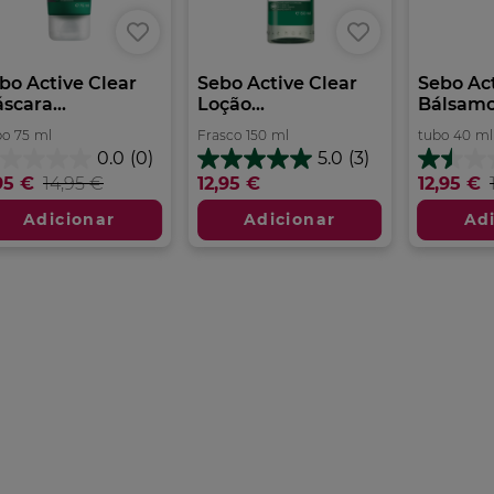
bo Active Clear
Sebo Active Clear
Sebo Act
scara...
Loção...
Bálsamo.
bo
75
ml
Frasco
150
ml
tubo
40
ml
0.0
(0)
5.0
(3)
0
5.0
1.5
95 €
14,95 €
12,95 €
12,95 €
m
em
em
5
5
Adicionar
Adicionar
Ad
trelas.
estrelas.
estrelas.
3
2
análises
análises