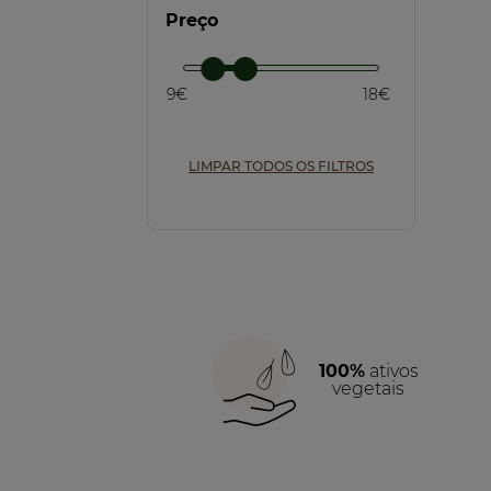
Apaziguar (1)
Preço
Purificar (1)
9€
18€
Matificar (1)
LIMPAR TODOS OS FILTROS
100%
ativos
vegetais