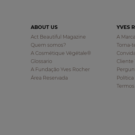
ABOUT US
YVES 
Act Beautiful Magazine
A Marc
Quem somos?
Torna-t
A Cosmétique Végétale®
Convid
Glossario
Cliente
A Fundação Yves Rocher
Pergun
Área Reservada
Polític
Termos