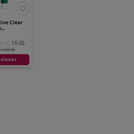
ive Clear
..
1.5
(2)
14,95 €
icionar