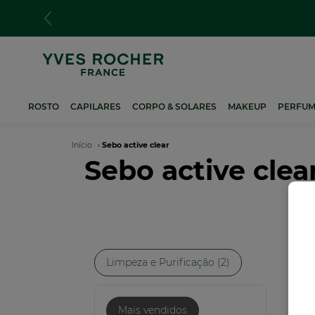
Passar
para
o
conteúdo
principal
ROSTO
CAPILARES
CORPO & SOLARES
MAKEUP
PERFUM
Navegação
Início
Sebo active clear
Sebo active clea
estrutural
Limpeza e Purificação (2)
NO
Mais vendidos