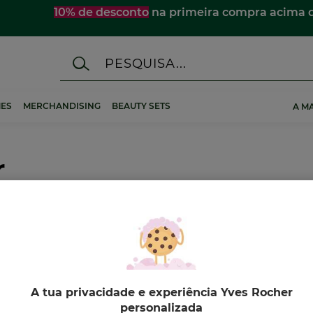
10% de desconto
na primeira compra acima 
ES
MERCHANDISING
BEAUTY SETS
A M
r
A tua privacidade e experiência Yves Rocher
VO
-13%
NOVO
-10%
NOVO
personalizada