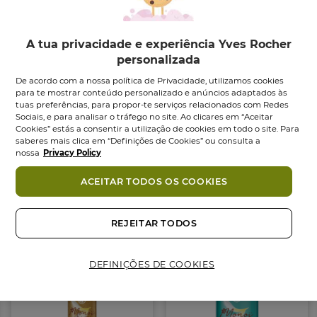
todo ano, graças ao seu aroma solar e à sua textura
fundente e envolvente.
A sua pele fica imediatamente nutrida e hidratada
A tua privacidade e experiência Yves Rocher
durante 24H*. Perfumada pelo aroma do Tahiti, este
personalizada
leite não deixa na pele um toque oleoso. A sua
De acordo com a nossa política de Privacidade, utilizamos cookies
fórmula contém 98% de ingredientes de origem
para te mostrar conteúdo personalizado e anúncios adaptados às
tuas preferências, para propor-te serviços relacionados com Redes
natural , com um pH neutro para a pele. Testado sob
Sociais, e para analisar o tráfego no site. Ao clicares em “Aceitar
controlo dermatológico.
Cookies” estás a consentir a utilização de cookies em todo o site. Para
saberes mais clica em “Definições de Cookies” ou consulta a
nossa
Privacy Policy
Ingredientes
*Estudo clínico realizado a 13 voluntários
ACEITAR TODOS OS COOKIES
CONSELHOS DE UTILIZAÇÃO:
Também podes gostar
Colocar uma pequena quantidade de produto na
REJEITAR TODOS
palma da mão e aplicar no corpo. Massajar até à sua
absorção. Aplicar diariamente na pele.
DEFINIÇÕES DE COOKIES
COMPROMISSO COSMÉTIQUE VÉGÉTALE®
• 98% de ingredientes de origem natural
• Testado dermatologicamente