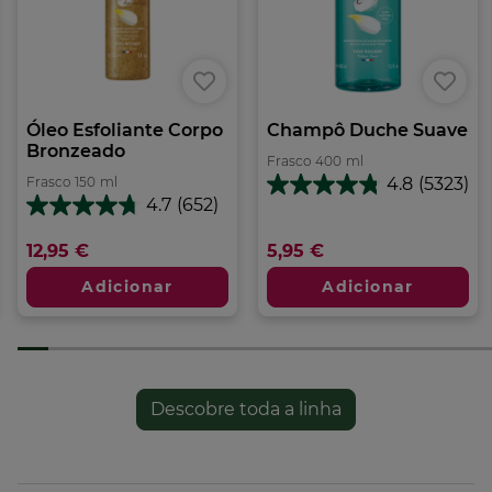
• Fórmula Vegan, sem derivados de origem animal
• Embalagem totalmente reciclável
Formato:
Frasco
390.00
ml
Óleo Esfoliante Corpo
Champô Duche Suave
Bronzeado
Frasco
400
ml
Frasco
150
ml
4.8
(5323)
4.8
4.7
(652)
em
4.7
5
em
12,95 €
5,95 €
estrelas.
5
5323
estrelas.
Adicionar
Adicionar
análises
652
análises
Descobre toda a linha