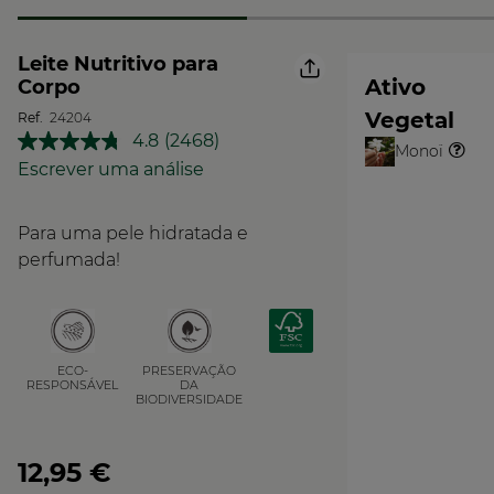
Leite Nutritivo para
Ativo
Corpo
Vegetal
Ref.
24204
4.8
(2468)
Leu
Monoï
O
2468
Escrever uma análise
Vegetal
análises.
Link
para
Para uma pele hidratada e
a
mesma
perfumada!
página.
PRESERVAÇÃO
ECO-
DA
RESPONSÁVEL
BIODIVERSIDADE
12,95 €