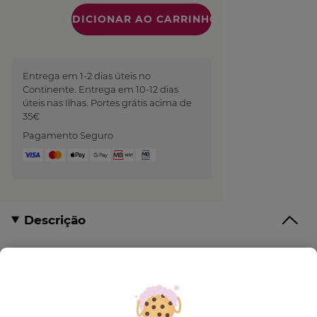
Quantidade
Entrega em 1-2 dias úteis no
Continente. Entrega em 10-12 dias
úteis nas Ilhas. Portes grátis acima de
35€
Pagamento Seguro
Descrição
Monoï, o irresistível aroma do Verão!
O
Leite Nutritivo para Corpo
, enriquecido com
puro Monoï de Tahiti, é um cuidado que nos
transporta numa viagem às ilhas do Tahiti durante